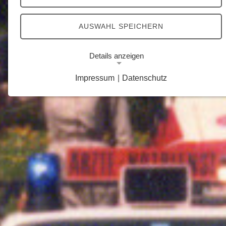
AUSWAHL SPEICHERN
Details anzeigen
Impressum
|
Datenschutz
Notwendige Cookies
Notwendige Cookies ermöglichen grundlegende
Funktionen und sind für die einwandfreie Funktion
der Website erforderlich.
Google Analytics Opt-Out-Cookie
Name:
gaOptout
Zweck:
Dieser Cookie speichert die gewählte
Einverständnisoption bezüglich Google Analytics
Opt-Out