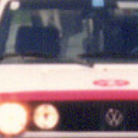
Cookie Laufzeit:
1 Jahr
Einverständnis-Cookie
Name:
cookie_consent
Zweck:
Dieser Cookie speichert die ausgewählten
Einverständnis-Optionen des Benutzers
Cookie Laufzeit:
1 Jahr
Statistik
Statistik Cookies erfassen Informationen anonym.
Diese Informationen helfen uns zu verstehen, wie