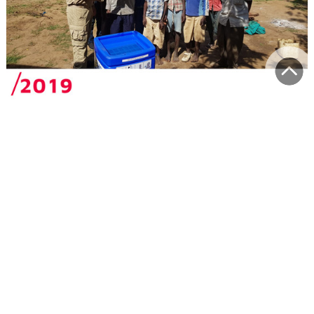
Zyklon in Mosambik
Die Überschwemmungen und Zerstörungen durch
Zyklon "Idai" löst im südöstlichen Afrika die
verheerendste Katastrophe seit Jahrzehnten aus. Die
Johanniter liefern 2,5 Tonnen lebenswichtige
medizinische Hilfsgüter. Freiwillige Helfer:innen
versorgen über 800 Patient:innen und verteilen 22
Wasseraufbereitungsanlagen sowie Saatgut.