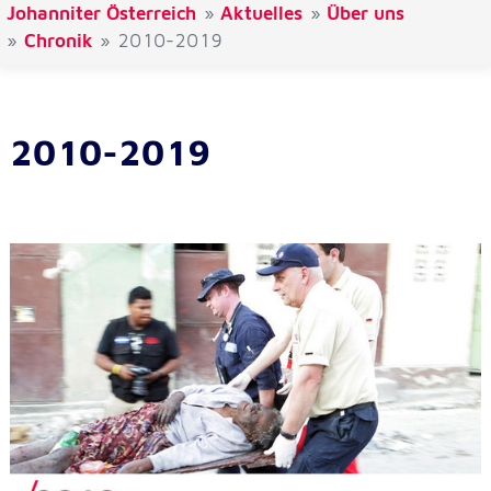
Johanniter Österreich
Aktuelles
Über uns
Chronik
2010-2019
Externe Dienste
Um Inhalte von Videoplattformen und
Kartendiensten anzeigen zu können, werden von
diesen externen Diensten Cookies gesetzt.
2010-2019
YouTube
Anbieter:
Google LLC
Zweck:
Einbinden und Anzeigen von Videos
Google Maps
Name:
NID