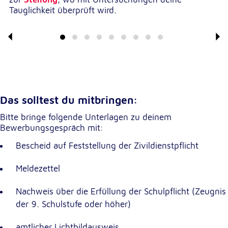
Tauglichkeit überprüft wird.
Externe Dienste
Um Inhalte von Videoplattformen und
Kartendiensten anzeigen zu können, werden von
diesen externen Diensten Cookies gesetzt.
YouTube
Das solltest du mitbringen:
Anbieter:
Bitte bringe folgende Unterlagen zu deinem
Google LLC
Bewerbungsgespräch mit:
Zweck:
Bescheid auf Feststellung der Zivildienstpflicht
Einbinden und Anzeigen von Videos
Meldezettel
Google Maps
Nachweis über die Erfüllung der Schulpflicht (Zeugnis
Name:
der 9. Schulstufe oder höher)
NID
amtlicher Lichtbildausweis