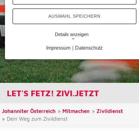
AUSWAHL SPEICHERN
Details anzeigen
Impressum
|
Datenschutz
Notwendige Cookies
Notwendige Cookies ermöglichen grundlegende
Funktionen und sind für die einwandfreie Funktion
der Website erforderlich.
Google Analytics Opt-Out-Cookie
LET'S FETZ! ZIVI.JETZT
Name:
gaOptout
Johanniter Österreich
Mitmachen
Zivildienst
Dein Weg zum Zivildienst
Zweck:
Dieser Cookie speichert die gewählte
Einverständnisoption bezüglich Google Analytics
Opt-Out