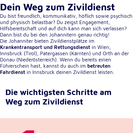
Dein Weg zum Zivildienst
Cookie Laufzeit:
Du bist freundlich, kommunikativ, höflich sowie psychisch
1 Jahr
und physisch belastbar? Du zeigst Engagement,
Hilfsbereitschaft und auf dich kann man sich verlassen?
Einverständnis-Cookie
Dann bist du bei den Johannitern genau richtig!
Die Johanniter bieten Zivildienstplätze im
Name:
Krankentransport und Rettungsdienst
in Wien,
cookie_consent
Innsbruck (Tirol), Patergassen (Kärnten) und Orth an der
Donau (Niederösterreich). Wenn du bereits einen
Zweck:
Führerschein hast, kannst du auch im
betreuten
Dieser Cookie speichert die ausgewählten
Fahrdienst
in Innsbruck deinen Zivildienst leisten.
Einverständnis-Optionen des Benutzers
Cookie Laufzeit:
Die wichtigsten Schritte am
1 Jahr
Weg zum Zivildienst
Statistik
Statistik Cookies erfassen Informationen anonym.
Diese Informationen helfen uns zu verstehen, wie