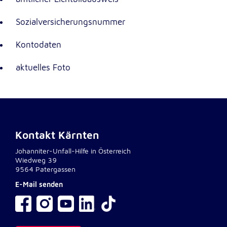
Anbieter:
Google LLC
Sozialversicherungsnummer
Zweck:
Einbinden von interaktiven Google Karten
Kontodaten
Cookie Laufzeit:
aktuelles Foto
6 Monate
Kontakt Kärnten
Johanniter-Unfall-Hilfe in Österreich
Wiedweg 39
9564 Patergassen
E-Mail senden