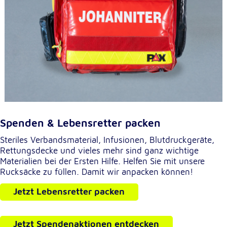
Externe Dienste
Um Inhalte von Videoplattformen und
Kartendiensten anzeigen zu können, werden von
diesen externen Diensten Cookies gesetzt.
YouTube
Anbieter:
Google LLC
Spenden & Lebensretter packen
Zweck:
Steriles Verbandsmaterial, Infusionen, Blutdruckgeräte,
Einbinden und Anzeigen von Videos
Rettungsdecke und vieles mehr sind ganz wichtige
Materialien bei der Ersten Hilfe. Helfen Sie mit unsere
Rucksäcke zu füllen. Damit wir anpacken können!
Google Maps
Jetzt Lebensretter packen
Name:
NID
Jetzt Spendenaktionen entdecken