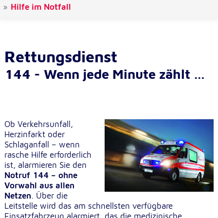
Hilfe im Notfall
Cookie Laufzeit:
1 Jahr
Rettungsdienst
Einverständnis-Cookie
144 - Wenn jede Minute zählt …
Name:
cookie_consent
Zweck:
Dieser Cookie speichert die ausgewählten
Einverständnis-Optionen des Benutzers
Ob Verkehrsunfall,
Herzinfarkt oder
Cookie Laufzeit:
Schlaganfall – wenn
1 Jahr
rasche Hilfe erforderlich
ist, alarmieren Sie den
Notruf
144 – ohne
Vorwahl aus allen
Statistik
Netzen
. Über die
Statistik Cookies erfassen Informationen anonym.
Leitstelle wird das am schnellsten verfügbare
Diese Informationen helfen uns zu verstehen, wie
Einsatzfahrzeug alarmiert, das die medizinische