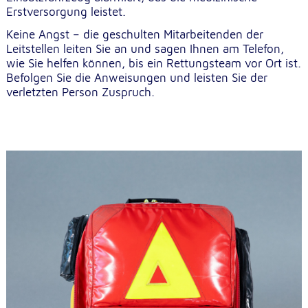
unsere Besucher unsere Website nutzen.
Erstversorgung leistet.
Keine Angst – die geschulten Mitarbeitenden der
Google Analytics
Leitstellen leiten Sie an und sagen Ihnen am Telefon,
wie Sie helfen können, bis ein Rettungsteam vor Ort ist.
Name:
Befolgen Sie die Anweisungen und leisten Sie der
_ga, _gid, _gac_gb_
verletzten Person Zuspruch.
Anbieter:
Google LLC
Zweck:
Erhebung von Statistiken zur Website-Nutzung
Cookie Laufzeit:
24 Stunden - 2 Jahre
Google Tag Manager
Anbieter:
Google LLC