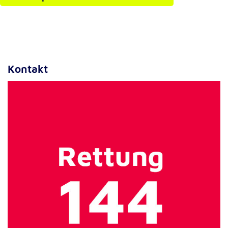
Anbieter:
Google LLC
Zweck:
Einbinden von interaktiven Google Karten
Cookie Laufzeit:
Kontakt
6 Monate