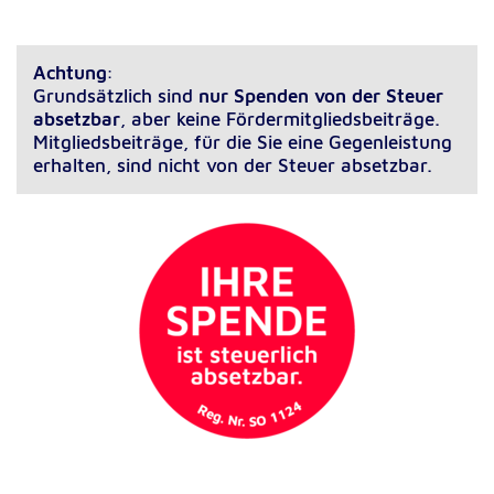
Anbieter:
Google LLC
Zweck:
Achtung
:
Einbinden von interaktiven Google Karten
Grundsätzlich sind
nur Spenden von der Steuer
absetzbar
, aber keine Fördermitgliedsbeiträge.
Cookie Laufzeit:
Mitgliedsbeiträge, für die Sie eine Gegenleistung
6 Monate
erhalten, sind nicht von der Steuer absetzbar.