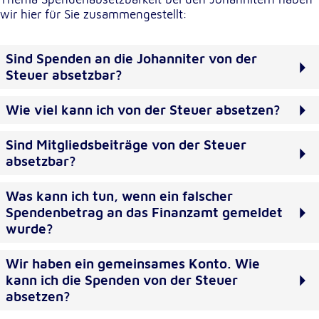
wir hier für Sie zusammengestellt:
Externe Dienste
Sind Spenden an die Johanniter von der
Um Inhalte von Videoplattformen und
Kartendiensten anzeigen zu können, werden von
Steuer absetzbar?
diesen externen Diensten Cookies gesetzt.
Wie viel kann ich von der Steuer absetzen?
YouTube
Sind Mitgliedsbeiträge von der Steuer
Anbieter:
absetzbar?
Google LLC
Zweck:
Was kann ich tun, wenn ein falscher
Einbinden und Anzeigen von Videos
Spendenbetrag an das Finanzamt gemeldet
wurde?
Google Maps
Wir haben ein gemeinsames Konto. Wie
kann ich die Spenden von der Steuer
Name:
NID
absetzen?