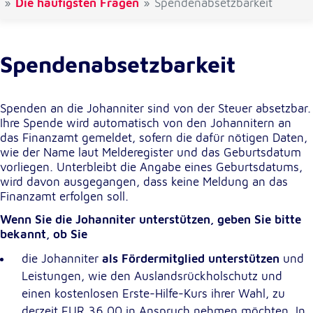
Die häufigsten Fragen
Spendenabsetzbarkeit
Cookie Laufzeit:
1 Jahr
Spendenabsetzbarkeit
Einverständnis-Cookie
Spenden an die Johanniter sind von der Steuer absetzbar.
Name:
Ihre Spende wird automatisch von den Johannitern an
cookie_consent
das Finanzamt gemeldet, sofern die dafür nötigen Daten,
Zweck:
wie der Name laut Melderegister und das Geburtsdatum
Dieser Cookie speichert die ausgewählten
vorliegen. Unterbleibt die Angabe eines Geburtsdatums,
Einverständnis-Optionen des Benutzers
wird davon ausgegangen, dass keine Meldung an das
Finanzamt erfolgen soll.
Cookie Laufzeit:
1 Jahr
Wenn Sie die Johanniter unterstützen, geben Sie bitte
bekannt, ob Sie
die Johanniter
als Fördermitglied unterstützen
und
Statistik
Leistungen, wie den Auslandsrückholschutz und
einen kostenlosen Erste-Hilfe-Kurs ihrer Wahl, zu
Statistik Cookies erfassen Informationen anonym.
Diese Informationen helfen uns zu verstehen, wie
derzeit EUR 36,00 in Anspruch nehmen möchten. In