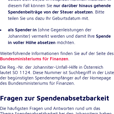
unsere Besucher unsere Website nutzen.
diesem Fall können Sie
nur darüber hinaus gehende
Spendenbeiträge von der Steuer absetzen
. Bitte
Google Analytics
teilen Sie uns dazu Ihr Geburtsdatum mit.
Name:
als Spender:in
(ohne Gegenleistungen der
_ga, _gid, _gac_gb_
Johanniter) vermerkt werden und damit Ihre
Spende
Anbieter:
in voller Höhe absetzen
möchten.
Google LLC
Weiterführende Informationen finden Sie auf der Seite des
Zweck:
Bundesministeriums für Finanzen
.
Erhebung von Statistiken zur Website-Nutzung
Die Reg.-Nr. der Johanniter-Unfall-Hilfe in Österreich
Cookie Laufzeit:
lautet SO 1124. Diese Nummer ist Suchbegriff in der Liste
24 Stunden - 2 Jahre
der begünstigten Spendenempfänger auf der Homepage
des Bundesministeriums für Finanzen.
Google Tag Manager
Fragen zur Spendenabsetzbarkeit
Anbieter:
Google LLC
Die häufigsten Fragen und Antworten rund um das
Thema Spendenabsetzbarkeit bei den Johannitern haben