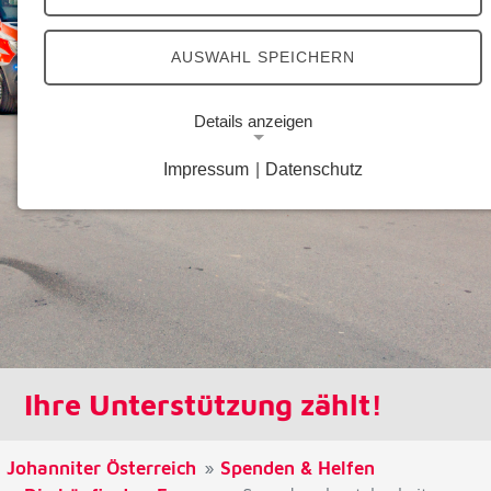
AUSWAHL SPEICHERN
Details anzeigen
Impressum
|
Datenschutz
Notwendige Cookies
Notwendige Cookies ermöglichen grundlegende
Funktionen und sind für die einwandfreie Funktion
der Website erforderlich.
Google Analytics Opt-Out-Cookie
Name:
gaOptout
Ihre Unterstützung zählt!
Zweck:
Dieser Cookie speichert die gewählte
Einverständnisoption bezüglich Google Analytics
Johanniter Österreich
Spenden & Helfen
Opt-Out