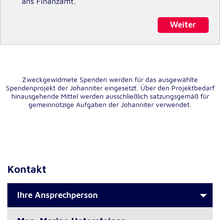
ans Finanzamt.
Weiter
Externe Dienste
Um Inhalte von Videoplattformen und
Kartendiensten anzeigen zu können, werden von
diesen externen Diensten Cookies gesetzt.
Zweckgewidmete Spenden werden für das ausgewählte
YouTube
Spendenprojekt der Johanniter eingesetzt. Über den Projektbedarf
hinausgehende Mittel werden ausschließlich satzungsgemäß für
Anbieter:
gemeinnützige Aufgaben der Johanniter verwendet.
Google LLC
Zweck:
Einbinden und Anzeigen von Videos
Kontakt
Google Maps
Name:
Ihre Ansprechperson
NID