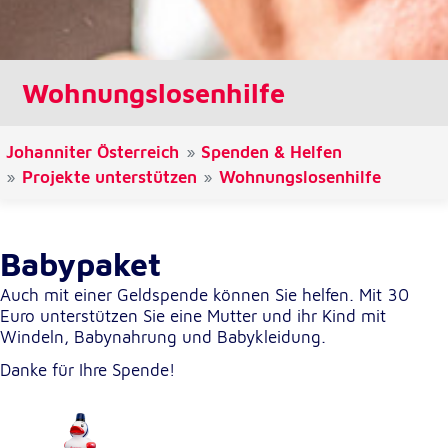
Cookie Laufzeit:
1 Jahr
Wohnungslosenhilfe
Einverständnis-Cookie
Johanniter Österreich
Spenden & Helfen
Name:
Projekte unterstützen
cookie_consent
Wohnungslosenhilfe
Zweck:
Dieser Cookie speichert die ausgewählten
Einverständnis-Optionen des Benutzers
Babypaket
Cookie Laufzeit:
Auch mit einer Geldspende können Sie helfen. Mit 30
1 Jahr
Euro unterstützen Sie eine Mutter und ihr Kind mit
Windeln, Babynahrung und Babykleidung.
Danke für Ihre Spende!
Statistik
Statistik Cookies erfassen Informationen anonym.
Diese Informationen helfen uns zu verstehen, wie