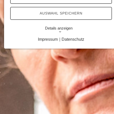
AUSWAHL SPEICHERN
Details anzeigen
Impressum
|
Datenschutz
Notwendige Cookies
Notwendige Cookies ermöglichen grundlegende
Funktionen und sind für die einwandfreie Funktion
der Website erforderlich.
Google Analytics Opt-Out-Cookie
Name:
gaOptout
Zweck:
Dieser Cookie speichert die gewählte
Einverständnisoption bezüglich Google Analytics
Opt-Out