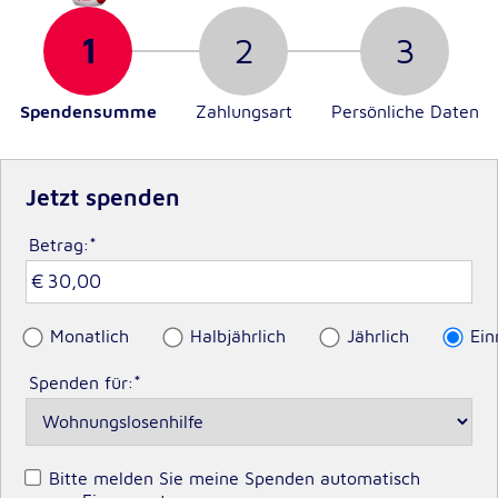
unsere Besucher unsere Website nutzen.
1
2
3
Google Analytics
Spenden­summe
Zahlungs­art
Persönliche Daten
Name:
_ga, _gid, _gac_gb_
Anbieter:
Jetzt spenden
Google LLC
Zweck:
Betrag:
*
Erhebung von Statistiken zur Website-Nutzung
Cookie Laufzeit:
24 Stunden - 2 Jahre
Monatlich
Halbjährlich
Jährlich
Ein
Spenden für:
*
Google Tag Manager
Anbieter:
Google LLC
Bitte melden Sie meine Spenden automatisch