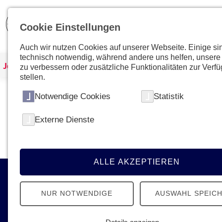
Cookie Einstellungen
Auch wir nutzen Cookies auf unserer Webseite. Einige si
technisch notwendig, während andere uns helfen, unsere
Johanniter Österreich
Kurse & Ausbildungen
zu verbessern oder zusätzliche Funktionalitäten zur Verf
stellen.
Notwendige Cookies
Statistik
Kein Kurs mit dieser ID gefunden
Externe Dienste
Bitte gehen Sie zur
Übersichtsseite
um den gewün
ALLE AKZEPTIEREN
Kontakt
NUR NOTWENDIGE
AUSWAHL SPEIC
Johanniter-Unfall-Hilfe in Österreich
Ignaz-Köck-Straße 22