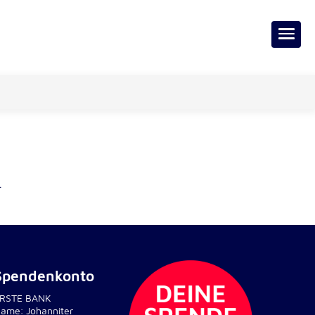
.
Spendenkonto
RSTE BANK
ame: Johanniter