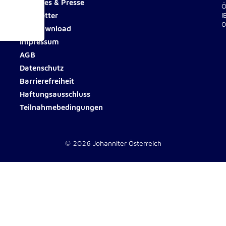
Aktuelles & Presse
Ö
Newsletter
I
0
Fotodownload
Impressum
ionen
AGB
Datenschutz
Barrierefreiheit
Haftungsausschluss
Teilnahmebedingungen
e
© 2026 Johanniter Österreich