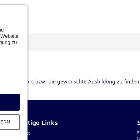
nd
 Website
ügung zu
schten Kurs bzw. die gewünschte Ausbildung zu finden
Wichtige Links
HERN
E
Kontakt
N