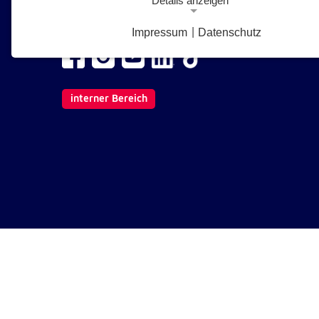
Details anzeigen
1210 Wien
E-Mail senden
Impressum
|
Datenschutz
Notwendige Cookies
Notwendige Cookies ermöglichen grundlegende Funkt
und sind für die einwandfreie Funktion der Website
erforderlich.
interner Bereich
Google Analytics Opt-Out-Cookie
gaOptout
Name:
Dieser Cookie speichert die gewählte
Zweck:
Einverständnisoption bezüglich Googl
Analytics Opt-Out
1 Jahr
Cookie Laufzeit:
Einverständnis-Cookie
cookie_consent
Name: