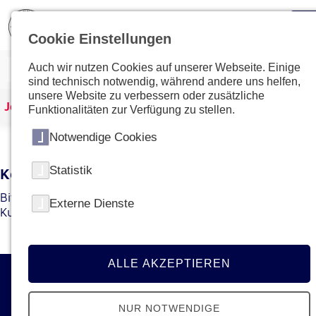
Cookie Einstellungen
Auch wir nutzen Cookies auf unserer Webseite. Einige
sind technisch notwendig, während andere uns helfen,
unsere Website zu verbessern oder zusätzliche
Johanniter Österreich
Kurse & Ausbildungen
Funktionalitäten zur Verfügung zu stellen.
Notwendige Cookies
Statistik
Kein Kurs mit dieser ID gefunden
Bitte gehen Sie zur
Übersichtsseite
um den gewünschten
Externe Dienste
Kurs bzw. die gewünschte Ausbildung zu finden.
ALLE AKZEPTIEREN
Kontakt
NUR NOTWENDIGE