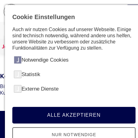
Cookie Einstellungen
Auch wir nutzen Cookies auf unserer Webseite. Einige
sind technisch notwendig, während andere uns helfen,
unsere Website zu verbessern oder zusätzliche
Johanniter Österreich
Kurse & Ausbildungen
Funktionalitäten zur Verfügung zu stellen.
Notwendige Cookies
Statistik
Kein Kurs mit dieser ID gefunden
Bitte gehen Sie zur
Übersichtsseite
um den gewünschten
Externe Dienste
Kurs bzw. die gewünschte Ausbildung zu finden.
ALLE AKZEPTIEREN
Kontakt
NUR NOTWENDIGE