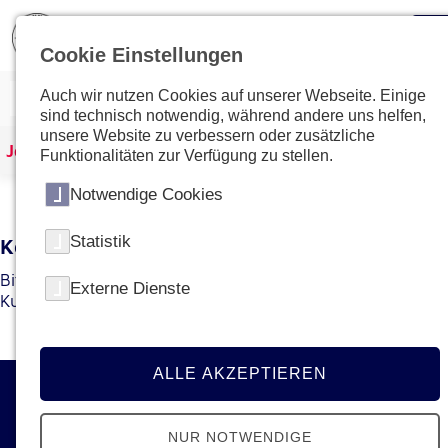
Cookie Einstellungen
Auch wir nutzen Cookies auf unserer Webseite. Einige
sind technisch notwendig, während andere uns helfen,
unsere Website zu verbessern oder zusätzliche
Johanniter Österreich
Kurse & Ausbildungen
Funktionalitäten zur Verfügung zu stellen.
Notwendige Cookies
Statistik
Kein Kurs mit dieser ID gefunden
Bitte gehen Sie zur
Übersichtsseite
um den gewünschten
Externe Dienste
Kurs bzw. die gewünschte Ausbildung zu finden.
ALLE AKZEPTIEREN
Kontakt
NUR NOTWENDIGE