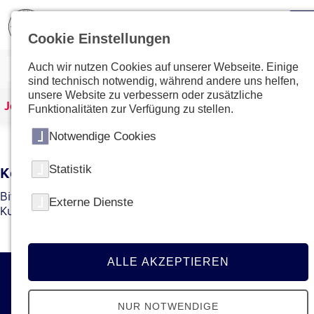
Cookie Einstellungen
Auch wir nutzen Cookies auf unserer Webseite. Einige
sind technisch notwendig, während andere uns helfen,
unsere Website zu verbessern oder zusätzliche
Johanniter Österreich
Kurse & Ausbildungen
Funktionalitäten zur Verfügung zu stellen.
Notwendige Cookies
Statistik
Kein Kurs mit dieser ID gefunden
Bitte gehen Sie zur
Übersichtsseite
um den gewünschten
Externe Dienste
Kurs bzw. die gewünschte Ausbildung zu finden.
ALLE AKZEPTIEREN
Kontakt
NUR NOTWENDIGE