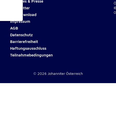
Aktuelles & Presse
Ö
Newsletter
I
0
Fotodownload
Impressum
ionen
AGB
Datenschutz
Barrierefreiheit
Haftungsausschluss
Teilnahmebedingungen
e
© 2026 Johanniter Österreich