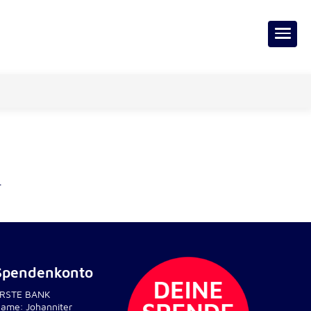
.
Spendenkonto
RSTE BANK
ame: Johanniter