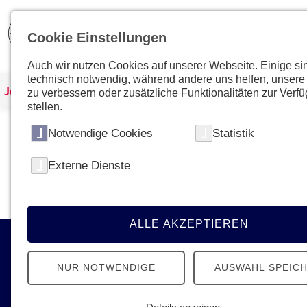
Cookie Einstellungen
Auch wir nutzen Cookies auf unserer Webseite. Einige si
technisch notwendig, während andere uns helfen, unsere
Johanniter Österreich
Kurse & Ausbildungen
zu verbessern oder zusätzliche Funktionalitäten zur Verf
stellen.
Notwendige Cookies
Statistik
Kein Kurs mit dieser ID gefunden
Externe Dienste
Bitte gehen Sie zur
Übersichtsseite
um den gewün
ALLE AKZEPTIEREN
Kontakt
NUR NOTWENDIGE
AUSWAHL SPEIC
Johanniter-Unfall-Hilfe in Österreich
Ignaz-Köck-Straße 22