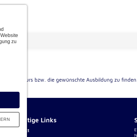
nd
 Website
ügung zu
schten Kurs bzw. die gewünschte Ausbildung zu finden
Wichtige Links
HERN
E
Kontakt
N