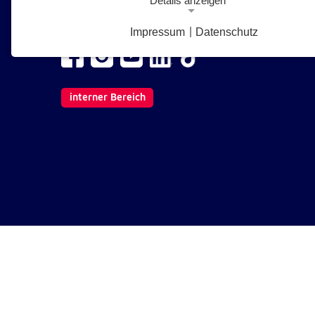
Details anzeigen
1210 Wien
E-Mail senden
Impressum
|
Datenschutz
Notwendige Cookies
Notwendige Cookies ermöglichen grundlegende Funkt
und sind für die einwandfreie Funktion der Website
erforderlich.
interner Bereich
Google Analytics Opt-Out-Cookie
gaOptout
Name:
Dieser Cookie speichert die gewählte
Zweck:
Einverständnisoption bezüglich Googl
Analytics Opt-Out
1 Jahr
Cookie Laufzeit:
Einverständnis-Cookie
cookie_consent
Name: