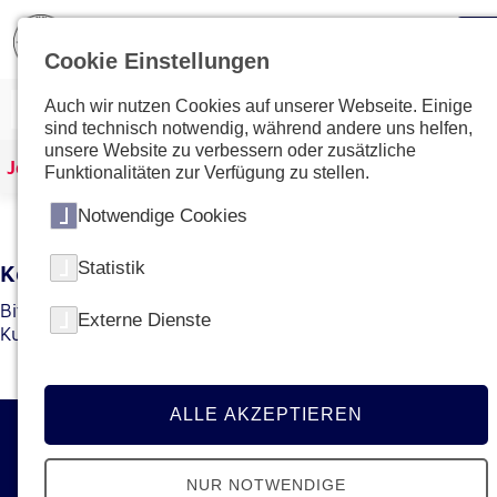
Cookie Einstellungen
Auch wir nutzen Cookies auf unserer Webseite. Einige
sind technisch notwendig, während andere uns helfen,
unsere Website zu verbessern oder zusätzliche
Johanniter Österreich
Kurse & Ausbildungen
Funktionalitäten zur Verfügung zu stellen.
Notwendige Cookies
Statistik
Kein Kurs mit dieser ID gefunden
Bitte gehen Sie zur
Übersichtsseite
um den gewünschten
Externe Dienste
Kurs bzw. die gewünschte Ausbildung zu finden.
ALLE AKZEPTIEREN
Kontakt
NUR NOTWENDIGE