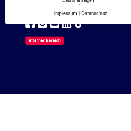
Details anzeigen
1210 Wien
E-Mail senden
Impressum
|
Datenschutz
Notwendige Cookies
Notwendige Cookies ermöglichen grundlegende Funkt
und sind für die einwandfreie Funktion der Website
erforderlich.
interner Bereich
Google Analytics Opt-Out-Cookie
gaOptout
Name:
Dieser Cookie speichert die gewählte
Zweck:
Einverständnisoption bezüglich Googl
Analytics Opt-Out
1 Jahr
Cookie Laufzeit:
Einverständnis-Cookie
cookie_consent
Name: