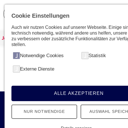
Cookie Einstellungen
Auch wir nutzen Cookies auf unserer Webseite. Einige si
technisch notwendig, während andere uns helfen, unsere
Johanniter Österreich
Kurse & Ausbildungen
zu verbessern oder zusätzliche Funktionalitäten zur Verf
stellen.
Notwendige Cookies
Statistik
Kein Kurs mit dieser ID gefunden
Externe Dienste
Bitte gehen Sie zur
Übersichtsseite
um den gewün
ALLE AKZEPTIEREN
Kontakt
NUR NOTWENDIGE
AUSWAHL SPEIC
Johanniter-Unfall-Hilfe in Österreich
Ignaz-Köck-Straße 22