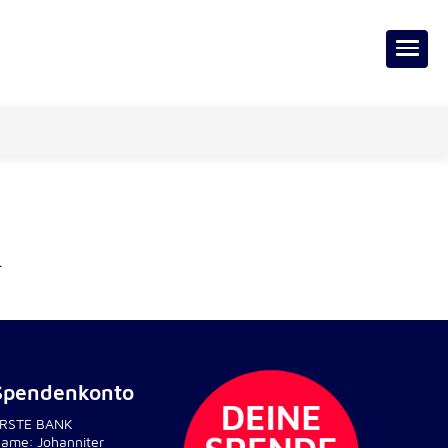
.
Spendenkonto
RSTE BANK
ame: Johanniter