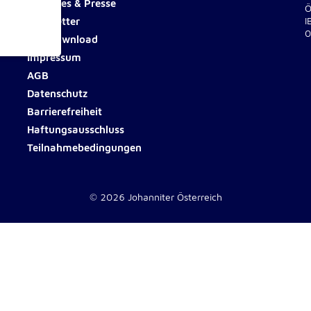
Aktuelles & Presse
Ö
Newsletter
I
0
Fotodownload
Impressum
ionen
AGB
Datenschutz
Barrierefreiheit
Haftungsausschluss
Teilnahmebedingungen
e
© 2026 Johanniter Österreich