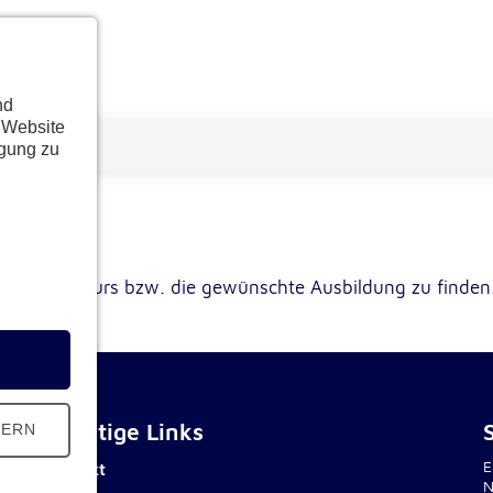
nd
 Website
ügung zu
schten Kurs bzw. die gewünschte Ausbildung zu finden
Wichtige Links
HERN
E
Kontakt
N