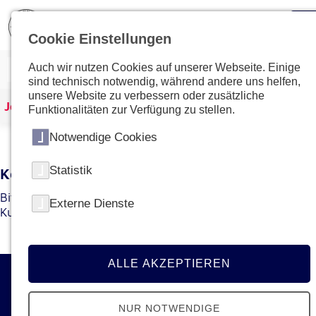
Cookie Einstellungen
Auch wir nutzen Cookies auf unserer Webseite. Einige
sind technisch notwendig, während andere uns helfen,
unsere Website zu verbessern oder zusätzliche
Johanniter Österreich
Kurse & Ausbildungen
Funktionalitäten zur Verfügung zu stellen.
Notwendige Cookies
Statistik
Kein Kurs mit dieser ID gefunden
Bitte gehen Sie zur
Übersichtsseite
um den gewünschten
Externe Dienste
Kurs bzw. die gewünschte Ausbildung zu finden.
ALLE AKZEPTIEREN
Kontakt
NUR NOTWENDIGE