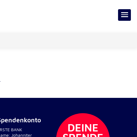
.
Spendenkonto
RSTE BANK
ame: Johanniter