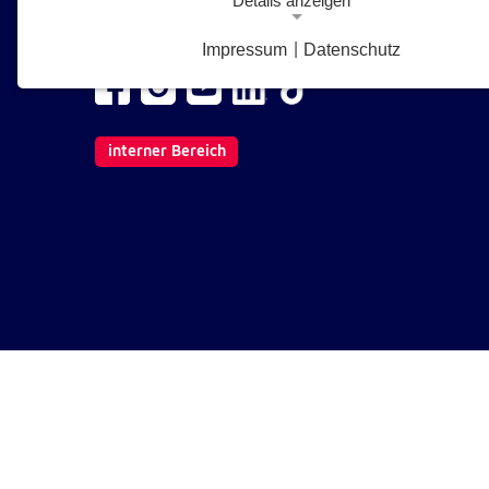
Details anzeigen
1210 Wien
E-Mail senden
Impressum
|
Datenschutz
Notwendige Cookies
Notwendige Cookies ermöglichen grundlegende Funkt
und sind für die einwandfreie Funktion der Website
erforderlich.
interner Bereich
Google Analytics Opt-Out-Cookie
gaOptout
Name:
Dieser Cookie speichert die gewählte
Zweck:
Einverständnisoption bezüglich Googl
Analytics Opt-Out
1 Jahr
Cookie Laufzeit:
Einverständnis-Cookie
cookie_consent
Name: