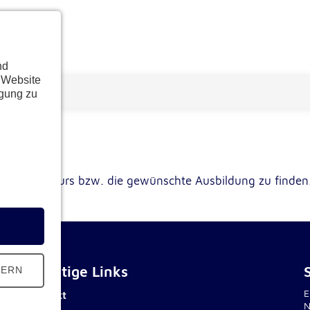
nd
 Website
ügung zu
schten Kurs bzw. die gewünschte Ausbildung zu finden
Wichtige Links
HERN
E
Kontakt
N