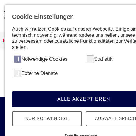
Cookie Einstellungen
Auch wir nutzen Cookies auf unserer Webseite. Einige si
technisch notwendig, während andere uns helfen, unsere
Johanniter Österreich
Kurse & Ausbildungen
zu verbessern oder zusätzliche Funktionalitäten zur Verf
stellen.
Notwendige Cookies
Statistik
Kein Kurs mit dieser ID gefunden
Externe Dienste
Bitte gehen Sie zur
Übersichtsseite
um den gewün
ALLE AKZEPTIEREN
Kontakt
NUR NOTWENDIGE
AUSWAHL SPEIC
Johanniter-Unfall-Hilfe in Österreich
Ignaz-Köck-Straße 22