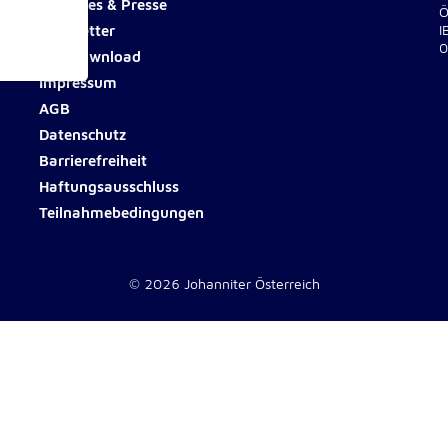
Aktuelles & Presse
Ö
Newsletter
I
0
Fotodownload
Impressum
ionen
AGB
Datenschutz
Barrierefreiheit
Haftungsausschluss
Teilnahmebedingungen
e
© 2026 Johanniter Österreich