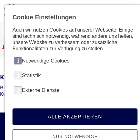
Cookie Einstellungen
Auch wir nutzen Cookies auf unserer Webseite. Einige
sind technisch notwendig, während andere uns helfen,
unsere Website zu verbessern oder zusätzliche
Johanniter Österreich
Kurse & Ausbildungen
Funktionalitäten zur Verfügung zu stellen.
Notwendige Cookies
Statistik
Kein Kurs mit dieser ID gefunden
Bitte gehen Sie zur
Übersichtsseite
um den gewünschten
Externe Dienste
Kurs bzw. die gewünschte Ausbildung zu finden.
ALLE AKZEPTIEREN
Kontakt
NUR NOTWENDIGE