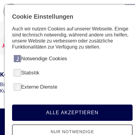
Cookie Einstellungen
Auch wir nutzen Cookies auf unserer Webseite. Einige
sind technisch notwendig, während andere uns helfen,
unsere Website zu verbessern oder zusätzliche
Johanniter Österreich
Kurse & Ausbildungen
Funktionalitäten zur Verfügung zu stellen.
Notwendige Cookies
Statistik
Kein Kurs mit dieser ID gefunden
Bitte gehen Sie zur
Übersichtsseite
um den gewünschten
Externe Dienste
Kurs bzw. die gewünschte Ausbildung zu finden.
ALLE AKZEPTIEREN
Kontakt
NUR NOTWENDIGE