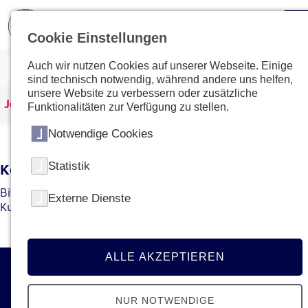
Cookie Einstellungen
Auch wir nutzen Cookies auf unserer Webseite. Einige
sind technisch notwendig, während andere uns helfen,
unsere Website zu verbessern oder zusätzliche
Johanniter Österreich
Kurse & Ausbildungen
Funktionalitäten zur Verfügung zu stellen.
Notwendige Cookies
Statistik
Kein Kurs mit dieser ID gefunden
Bitte gehen Sie zur
Übersichtsseite
um den gewünschten
Externe Dienste
Kurs bzw. die gewünschte Ausbildung zu finden.
ALLE AKZEPTIEREN
Kontakt
NUR NOTWENDIGE