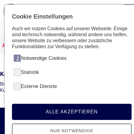
Cookie Einstellungen
Auch wir nutzen Cookies auf unserer Webseite. Einige
sind technisch notwendig, während andere uns helfen,
unsere Website zu verbessern oder zusätzliche
Johanniter Österreich
Kurse & Ausbildungen
Funktionalitäten zur Verfügung zu stellen.
Notwendige Cookies
Statistik
Kein Kurs mit dieser ID gefunden
Bitte gehen Sie zur
Übersichtsseite
um den gewünschten
Externe Dienste
Kurs bzw. die gewünschte Ausbildung zu finden.
ALLE AKZEPTIEREN
Kontakt
NUR NOTWENDIGE