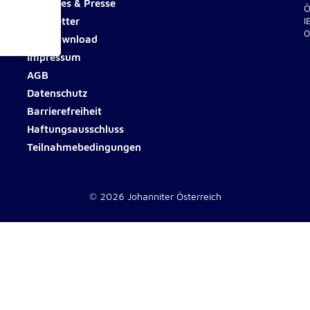
Aktuelles & Presse
Ö
Newsletter
I
0
Fotodownload
Impressum
ionen
AGB
Datenschutz
Barrierefreiheit
Haftungsausschluss
Teilnahmebedingungen
e
© 2026 Johanniter Österreich