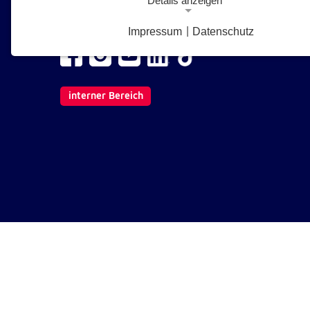
Details anzeigen
1210 Wien
E-Mail senden
Impressum
|
Datenschutz
Notwendige Cookies
Notwendige Cookies ermöglichen grundlegende Funkt
und sind für die einwandfreie Funktion der Website
erforderlich.
interner Bereich
Google Analytics Opt-Out-Cookie
gaOptout
Name:
Dieser Cookie speichert die gewählte
Zweck:
Einverständnisoption bezüglich Googl
Analytics Opt-Out
1 Jahr
Cookie Laufzeit:
Einverständnis-Cookie
cookie_consent
Name: