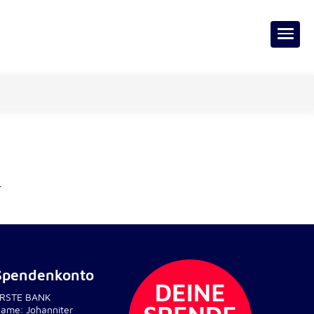
.
Spendenkonto
RSTE BANK
ame: Johanniter