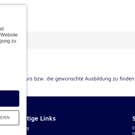
nd
 Website
ügung zu
schten Kurs bzw. die gewünschte Ausbildung zu finden
Wichtige Links
HERN
E
Kontakt
N