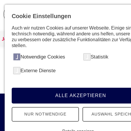
Cookie Einstellungen
Auch wir nutzen Cookies auf unserer Webseite. Einige si
technisch notwendig, während andere uns helfen, unsere
Johanniter Österreich
Kurse & Ausbildungen
zu verbessern oder zusätzliche Funktionalitäten zur Verf
stellen.
Notwendige Cookies
Statistik
Kein Kurs mit dieser ID gefunden
Externe Dienste
Bitte gehen Sie zur
Übersichtsseite
um den gewün
ALLE AKZEPTIEREN
Kontakt
NUR NOTWENDIGE
AUSWAHL SPEIC
Johanniter-Unfall-Hilfe in Österreich
Ignaz-Köck-Straße 22