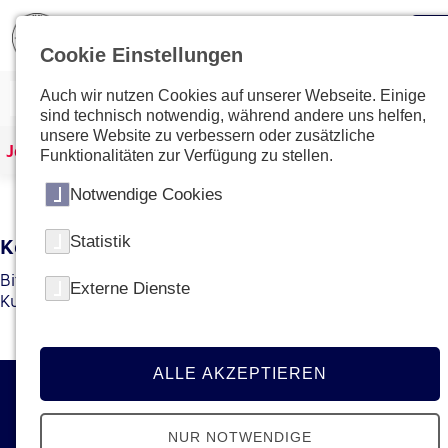
Cookie Einstellungen
Auch wir nutzen Cookies auf unserer Webseite. Einige
sind technisch notwendig, während andere uns helfen,
unsere Website zu verbessern oder zusätzliche
Johanniter Österreich
Kurse & Ausbildungen
Funktionalitäten zur Verfügung zu stellen.
Notwendige Cookies
Statistik
Kein Kurs mit dieser ID gefunden
Bitte gehen Sie zur
Übersichtsseite
um den gewünschten
Externe Dienste
Kurs bzw. die gewünschte Ausbildung zu finden.
ALLE AKZEPTIEREN
Kontakt
NUR NOTWENDIGE