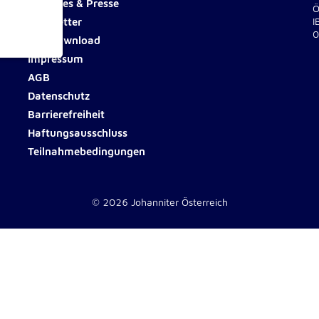
Aktuelles & Presse
Ö
Newsletter
I
0
Fotodownload
Impressum
ionen
AGB
Datenschutz
Barrierefreiheit
Haftungsausschluss
Teilnahmebedingungen
e
© 2026 Johanniter Österreich