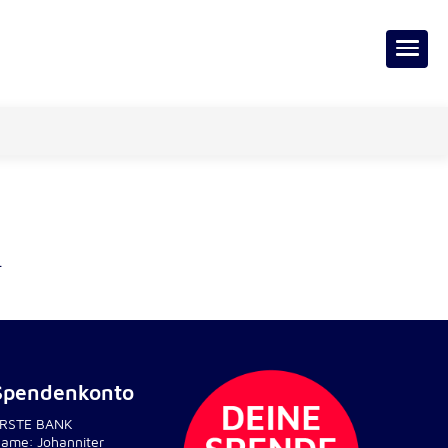
.
Spendenkonto
RSTE BANK
ame: Johanniter