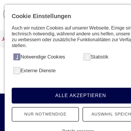
Cookie Einstellungen
Auch wir nutzen Cookies auf unserer Webseite. Einige si
technisch notwendig, während andere uns helfen, unsere
Johanniter Österreich
Kurse & Ausbildungen
zu verbessern oder zusätzliche Funktionalitäten zur Verf
stellen.
Notwendige Cookies
Statistik
Kein Kurs mit dieser ID gefunden
Externe Dienste
Bitte gehen Sie zur
Übersichtsseite
um den gewün
ALLE AKZEPTIEREN
Kontakt
NUR NOTWENDIGE
AUSWAHL SPEIC
Johanniter-Unfall-Hilfe in Österreich
Ignaz-Köck-Straße 22