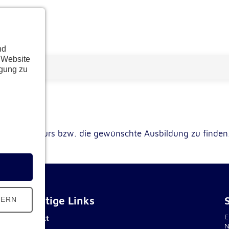
nd
 Website
ügung zu
schten Kurs bzw. die gewünschte Ausbildung zu finden
Wichtige Links
HERN
E
Kontakt
N