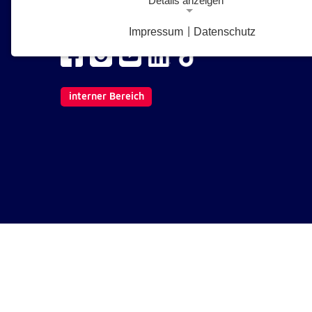
Details anzeigen
1210 Wien
E-Mail senden
Impressum
|
Datenschutz
Notwendige Cookies
Notwendige Cookies ermöglichen grundlegende Funkt
und sind für die einwandfreie Funktion der Website
erforderlich.
interner Bereich
Google Analytics Opt-Out-Cookie
gaOptout
Name:
Dieser Cookie speichert die gewählte
Zweck:
Einverständnisoption bezüglich Googl
Analytics Opt-Out
1 Jahr
Cookie Laufzeit:
Einverständnis-Cookie
cookie_consent
Name: