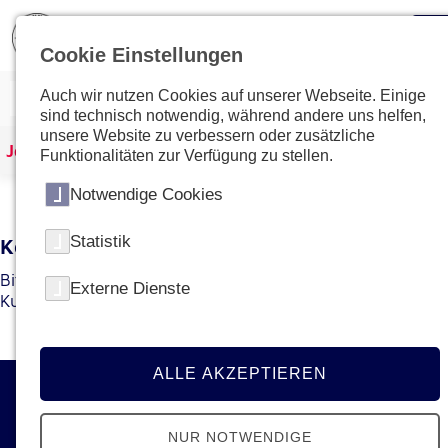
Cookie Einstellungen
Auch wir nutzen Cookies auf unserer Webseite. Einige
sind technisch notwendig, während andere uns helfen,
unsere Website zu verbessern oder zusätzliche
Johanniter Österreich
Kurse & Ausbildungen
Funktionalitäten zur Verfügung zu stellen.
Notwendige Cookies
Statistik
Kein Kurs mit dieser ID gefunden
Bitte gehen Sie zur
Übersichtsseite
um den gewünschten
Externe Dienste
Kurs bzw. die gewünschte Ausbildung zu finden.
ALLE AKZEPTIEREN
Kontakt
NUR NOTWENDIGE