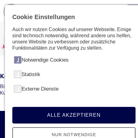
Cookie Einstellungen
Auch wir nutzen Cookies auf unserer Webseite. Einige
sind technisch notwendig, während andere uns helfen,
unsere Website zu verbessern oder zusätzliche
Johanniter Österreich
Kurse & Ausbildungen
Funktionalitäten zur Verfügung zu stellen.
Notwendige Cookies
Statistik
Kein Kurs mit dieser ID gefunden
Bitte gehen Sie zur
Übersichtsseite
um den gewünschten
Externe Dienste
Kurs bzw. die gewünschte Ausbildung zu finden.
ALLE AKZEPTIEREN
Kontakt
NUR NOTWENDIGE